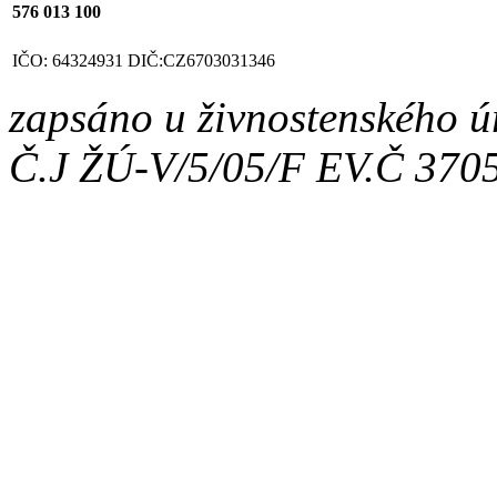
576 013 100
IČO: 64324931
DIČ:CZ6703031346
zapsáno u živnostenského ú
Č.J ŽÚ-V/5/05/F EV.Č 370