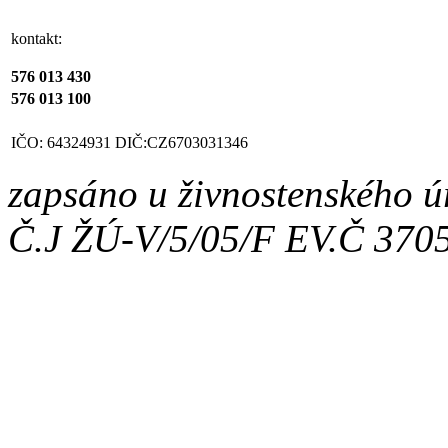
kontakt:
576 013 430
576 013 100
IČO: 64324931
DIČ:CZ6703031346
zapsáno u živnostenského ú
Č.J ŽÚ-V/5/05/F EV.Č 370